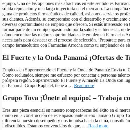
equipo. Una de las opciones más atractivas en este sentido es Farmac
sólida reputación y una larga trayectoria en el mercado. La compañía 
gama de productos farmacéuticos de calidad, así como servicios profe
sus clientes. Además, su compromiso con el desarrollo y crecimiento d
diversas oportunidades de empleo que ofrecen. Si estás interesado en t
formar parte de un equipo apasionado por la salud y el bienestar, no t
cómo encontrar las mejores oportunidades de empleo en Farmacias Arr
necesitarás para destacar en el proceso de selección. ¡Prepárate para
campo farmacéutico con Farmacias Arrocha como tu empleador de el
El Fuerte y la Onda Panamá ¡Ofertas de Tr
Empleos en Supermercado el Fuerte y la Onda de Panamá: Envía tu CV
Como reclutador, siempre me esfuerzo por conectar a personas talento
próspera región. Supermercado El Fuerte y Almacén La Onda son luga
en Panamá. Grupo Raphael, tiene a …
Read more
Grupo Tova ¡Únete al equipo! – Trabaja c
Eres una pieza esencial en nuestro rompecabezas del éxito en el mer
diario en la construcción de este apasionante sueño llamado Grupo To
diferencia nuestro desempeño y nos impulsa hacia la cima, consolidá
indiscutibles. Estamos convencidos de que, …
Read more