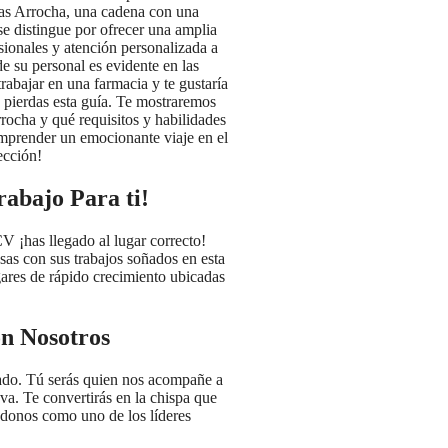
ias Arrocha, una cadena con una
se distingue por ofrecer una amplia
sionales y atención personalizada a
e su personal es evidente en las
rabajar en una farmacia y te gustaría
e pierdas esta guía. Te mostraremos
ocha y qué requisitos y habilidades
 emprender un emocionante viaje en el
ección!
abajo Para ti!
 ¡has llegado al lugar correcto!
sas con sus trabajos soñados en esta
res de rápido crecimiento ubicadas
on Nosotros
cado. Tú serás quien nos acompañe a
va. Te convertirás en la chispa que
ndonos como uno de los líderes