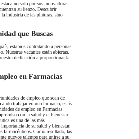
destaca no solo por sus innovadoras
ncuentran su lienzo. Descubrir
a industria de las pinturas, sino
nidad que Buscas
 país, estamos contratando a personas
. Nuestras vacantes están abiertas,
nuestra dedicación a proporcionar la
mpleo en Farmacias
rtunidades de empleo que sean de
scando trabajar en una farmacia, estás
tunidades de empleo en Farmacias
romiso con la salud y el bienestar
éutica es una de las más
importancia de su salud y bienestar,
s farmacéuticos. Como resultado, las
te nuevos talentos para unirse a su