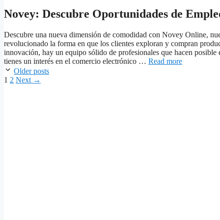
Novey: Descubre Oportunidades de Empleo
Descubre una nueva dimensión de comodidad con Novey Online, nuest
revolucionado la forma en que los clientes exploran y compran product
innovación, hay un equipo sólido de profesionales que hacen posible es
tienes un interés en el comercio electrónico …
Read more
Older posts
Page
Page
1
2
Next
→