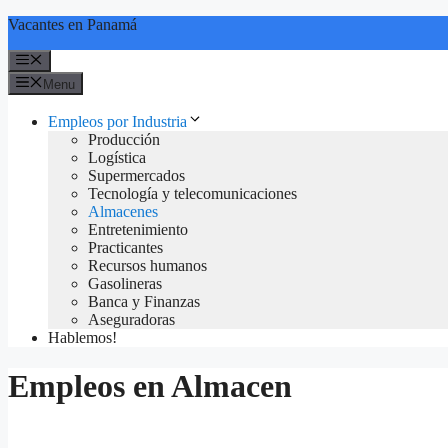
Skip
Vacantes en Panamá
to
content
Menu
Menu
Empleos por Industria
Producción
Logística
Supermercados
Tecnología y telecomunicaciones
Almacenes
Entretenimiento
Practicantes
Recursos humanos
Gasolineras
Banca y Finanzas
Aseguradoras
Hablemos!
Empleos en Almacen