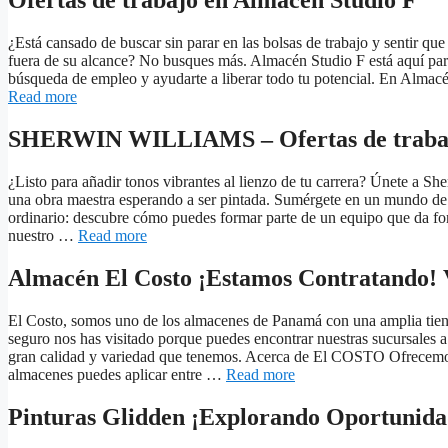
Ofertas de trabajo en Almacén Studio F
¿Está cansado de buscar sin parar en las bolsas de trabajo y sentir que
fuera de su alcance? No busques más. Almacén Studio F está aquí para
búsqueda de empleo y ayudarte a liberar todo tu potencial. En Almac
Read more
SHERWIN WILLIAMS – Ofertas de trabajo
¿Listo para añadir tonos vibrantes al lienzo de tu carrera? Únete a Sh
una obra maestra esperando a ser pintada. Sumérgete en un mundo de 
ordinario: descubre cómo puedes formar parte de un equipo que da fo
nuestro …
Read more
Almacén El Costo ¡Estamos Contratando! 
El Costo, somos uno de los almacenes de Panamá con una amplia tien
seguro nos has visitado porque puedes encontrar nuestras sucursales a
gran calidad y variedad que tenemos. Acerca de El COSTO Ofrecemos 
almacenes puedes aplicar entre …
Read more
Pinturas Glidden ¡Explorando Oportunida