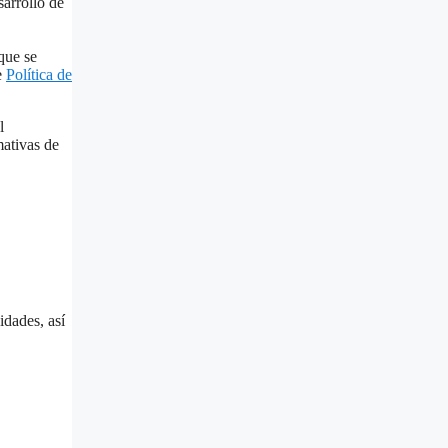
sarrollo de
que se
e
Política de
l
mativas de
idades, así