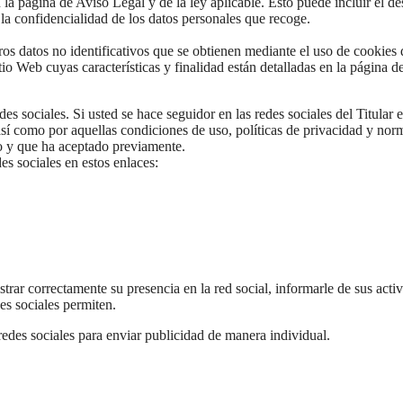
la página de Aviso Legal y de la ley aplicable. Esto puede incluir el de
la confidencialidad de los datos personales que recoge.
tros datos no identificativos que se obtienen mediante el uso de cookies 
o Web cuyas características y finalidad están detalladas en la página d
des sociales. Si usted se hace seguidor en las redes sociales del Titular e
 así como por aquellas condiciones de uso, políticas de privacidad y nor
o y que ha aceptado previamente.
des sociales en estos enlaces:
strar correctamente su presencia en la red social, informarle de sus activ
es sociales permiten.
 redes sociales para enviar publicidad de manera individual.