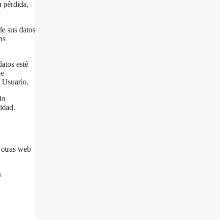
u pérdida,
de sus datos
as
datos esté
de
l Usuario.
io
idad.
e otras web
u