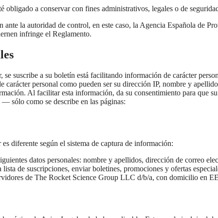
té obligado a conservar con fines administrativos, legales o de segurida
ón ante la autoridad de control, en este caso, la Agencia Española de Pr
iernen infringe el Reglamento.
les
se suscribe a su boletín está facilitando información de carácter person
 de carácter personal como pueden ser su dirección IP, nombre y apellido
ormación. Al facilitar esta información, da su consentimiento para que su
 — sólo como se describe en las páginas:
ar es diferente según el sistema de captura de información:
siguientes datos personales: nombre y apellidos, dirección de correo elec
 lista de suscripciones, enviar boletines, promociones y ofertas especia
os servidores de The Rocket Science Group LLC d/b/a, con domicilio en 