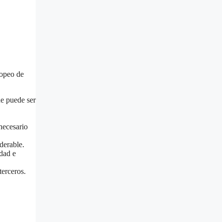
ropeo de
ue puede ser
necesario
iderable.
idad e
terceros.