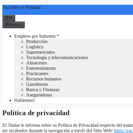
Skip
Vacantes en Panamá
to
content
Menu
Menu
Empleos por Industria
Producción
Logística
Supermercados
Tecnología y telecomunicaciones
Almacenes
Entretenimiento
Practicantes
Recursos humanos
Gasolineras
Banca y Finanzas
Aseguradoras
Hablemos!
Política de privacidad
El Titular le informa sobre su Política de Privacidad respecto del trat
ser recabados durante la navegación a través del Sitio Web:
https://v