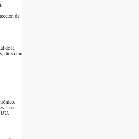
d.
otección de
al de la
s, dirección
trónico,
les. Los
EEUU.