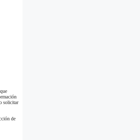
 que
formación
 solicitar
cción de